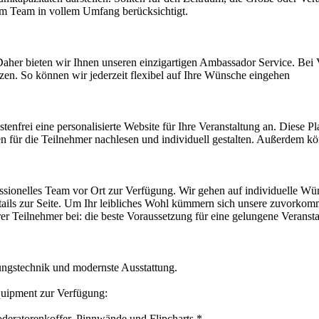
rem Team in vollem Umfang berücksichtigt.
. Daher bieten wir Ihnen unseren einzigartigen Ambassador Service. Be
zen. So können wir jederzeit flexibel auf Ihre Wünsche eingehen
enfrei eine personalisierte Website für Ihre Veranstaltung an. Diese Pl
en für die Teilnehmer nachlesen und individuell gestalten. Außerdem 
fessionelles Team vor Ort zur Verfügung. Wir gehen auf individuelle Wü
etails zur Seite. Um Ihr leibliches Wohl kümmern sich unsere zuvorko
Ihrer Teilnehmer bei: die beste Voraussetzung für eine gelungene Veranst
ngstechnik und modernste Ausstattung.
quipment zur Verfügung:
deratorenkoffer, Pinnwände und Flipcharts.*