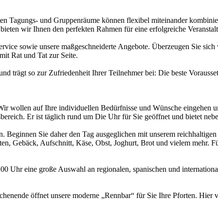
ten Tagungs- und Gruppenräume können flexibel miteinander kombiniert
bieten wir Ihnen den perfekten Rahmen für eine erfolgreiche Veranstal
ervice sowie unsere maßgeschneiderte Angebote. Überzeugen Sie sich v
it Rat und Tat zur Seite.
 und trägt so zur Zufriedenheit Ihrer Teilnehmer bei: Die beste Vorauss
r wollen auf Ihre individuellen Bedürfnisse und Wünsche eingehen und
bereich. Er ist täglich rund um Die Uhr für Sie geöffnet und bietet n
. Beginnen Sie daher den Tag ausgeglichen mit unserem reichhaltigen F
ten, Gebäck, Aufschnitt, Käse, Obst, Joghurt, Brot und vielem mehr. Fü
.
.00 Uhr eine große Auswahl an regionalen, spanischen und international
ochenende öffnet unsere moderne „Rennbar“ für Sie Ihre Pforten. Hier