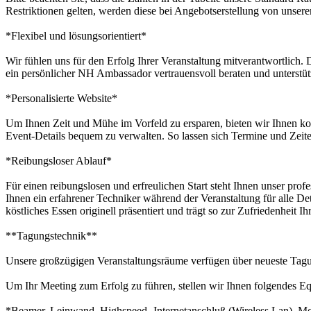
Restriktionen gelten, werden diese bei Angebotserstellung von unse
*Flexibel und lösungsorientiert*
Wir fühlen uns für den Erfolg Ihrer Veranstaltung mitverantwortlich
ein persönlicher NH Ambassador vertrauensvoll beraten und unterstüt
*Personalisierte Website*
Um Ihnen Zeit und Mühe im Vorfeld zu ersparen, bieten wir Ihnen kost
Event-Details bequem zu verwalten. So lassen sich Termine und Zeit
*Reibungsloser Ablauf*
Für einen reibungslosen und erfreulichen Start steht Ihnen unser pro
Ihnen ein erfahrener Techniker während der Veranstaltung für alle D
köstliches Essen originell präsentiert und trägt so zur Zufriedenheit 
**Tagungstechnik**
Unsere großzügigen Veranstaltungsräume verfügen über neueste Tagu
Um Ihr Meeting zum Erfolg zu führen, stellen wir Ihnen folgendes E
*Beamer, Leinwand, Highspeed- Internetanschluß (Wireless Lan), Mo