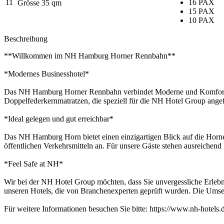
11
16 PAX
Grösse 35 qm
15 PAX
10 PAX
Beschreibung
**Willkommen im NH Hamburg Horner Rennbahn**
*Modernes Businesshotel*
Das NH Hamburg Horner Rennbahn verbindet Moderne und Komfort. Al
Doppelfederkernmatratzen, die speziell für die NH Hotel Group angef
*Ideal gelegen und gut erreichbar*
Das NH Hamburg Horn bietet einen einzigartigen Blick auf die Horne
öffentlichen Verkehrsmitteln an. Für unsere Gäste stehen ausreichend
*Feel Safe at NH*
Wir bei der NH Hotel Group möchten, dass Sie unvergessliche Erlebni
unseren Hotels, die von Branchenexperten geprüft wurden. Die Umset
Für weitere Informationen besuchen Sie bitte: https://www.nh-hotels.de